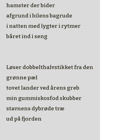
hamster der bider
afgrund i bilens bagrude
i natten med lygter i rytmer
båret ind i seng
​Løser dobbelthalvstikket fra den
grønne pæl
tovet lander ved årens greb
min gummiskosfod skubber
stavnens dybrøde træ
ud på fjorden