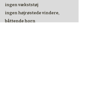
ingen vækststøj
ingen højrøstede vindere,
båttende horn
eller skrigende børnesheriffer
snitter huller i dagens
brummen
Jeg vågnede ved et hårdt spark
på kæben en gang i nat
nu er du også begyndt at krabbe
dig rundt
og vende retning