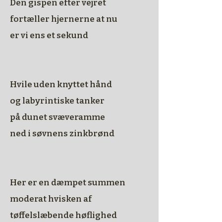
Den gispen efter vejret
fortæller hjernerne at nu
er vi ens et sekund
Hvile uden knyttet hånd
og labyrintiske tanker
på dunet svæveramme
ned i søvnens zinkbrønd
Her er en dæmpet summen
moderat hvisken af
tøffelslæbende høflighed