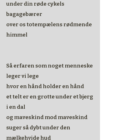
under din røde cykels
bagagebærer
over os totempælens rødmende
himmel
Så erfaren som noget menneske
leger vi lege
hvor en hånd holder en hånd
et telt er en grotte under et bjerg
i en dal
og maveskind mod maveskind
suger så dybt under den
mælkehvide hud