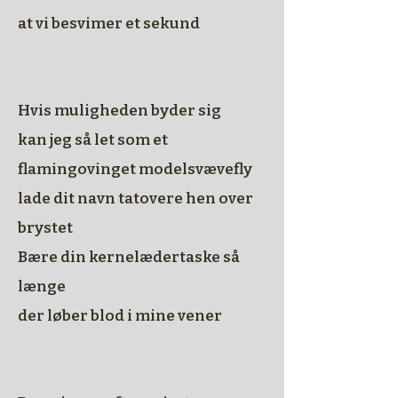
at vi besvimer et sekund
Hvis muligheden byder sig
kan jeg så let som et
flamingovinget modelsvævefly
lade dit navn tatovere hen over
brystet
Bære din kernelædertaske
så
længe
der løber blod i mine vener