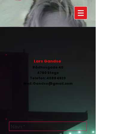
Lars Gandsø
Rådhusgade 40
4780 Stege
Telefon:
4089 4620
Mail:
Gandso@gmail.com