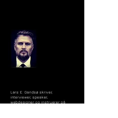
Lars E. Gandsø skriver,
interviewer, speaker,
webdesigner og instruerer på
earkino.com. Han er er desuden
forstander på Filmhøjskolen
Møn.